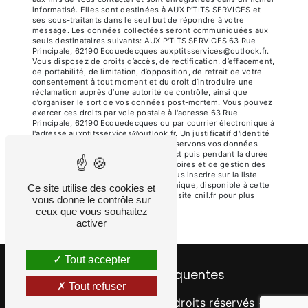
informatisé. Elles sont destinées à AUX P'TITS SERVICES et
ses sous-traitants dans le seul but de répondre à votre
message. Les données collectées seront communiquées aux
seuls destinataires suivants: AUX P'TITS SERVICES 63 Rue
Principale, 62190 Ecquedecques auxptitsservices@outlook.fr.
Vous disposez de droits d’accès, de rectification, d’effacement,
de portabilité, de limitation, d’opposition, de retrait de votre
consentement à tout moment et du droit d’introduire une
réclamation auprès d’une autorité de contrôle, ainsi que
d’organiser le sort de vos données post-mortem. Vous pouvez
exercer ces droits par voie postale à l'adresse 63 Rue
Principale, 62190 Ecquedecques ou par courrier électronique à
l'adresse auxptitsservices@outlook.fr. Un justificatif d'identité
pourra vous être demandé. Nous conservons vos données
pendant la période de prise de contact puis pendant la durée
de prescription légale aux fins probatoires et de gestion des
contentieux. Vous avez le droit de vous inscrire sur la liste
d'opposition au démarchage téléphonique, disponible à cette
Ce site utilise des cookies et
adresse:
Bloctel.gouv.fr
. Consultez le site cnil.fr pour plus
vous donne le contrôle sur
d’informations sur vos droits.
ceux que vous souhaitez
activer
Tout accepter
Recherches fréquentes
Tout refuser
©
Vistalid
- 2026 - Tous droits réservés -