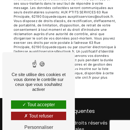
ses sous-traitants dans le seul but de répondre à votre
message. Les données collectées seront communiquées aux
seuls destinataires suivants: AUX P'TITS SERVICES 63 Rue
Principale, 62190 Ecquedecques auxptitsservices@outlook.fr.
Vous disposez de droits d’accès, de rectification, d’effacement,
de portabilité, de limitation, d’opposition, de retrait de votre
consentement à tout moment et du droit d’introduire une
réclamation auprès d’une autorité de contrôle, ainsi que
d’organiser le sort de vos données post-mortem. Vous pouvez
exercer ces droits par voie postale à l'adresse 63 Rue
Principale, 62190 Ecquedecques ou par courrier électronique à
l'adresse auxptitsservices@outlook.fr. Un justificatif d'identité
pourra vous être demandé. Nous conservons vos données
pendant la période de prise de contact puis pendant la durée
de prescription légale aux fins probatoires et de gestion des
contentieux. Vous avez le droit de vous inscrire sur la liste
d'opposition au démarchage téléphonique, disponible à cette
Ce site utilise des cookies et
adresse:
Bloctel.gouv.fr
. Consultez le site cnil.fr pour plus
vous donne le contrôle sur
d’informations sur vos droits.
ceux que vous souhaitez
activer
Tout accepter
Recherches fréquentes
Tout refuser
©
Vistalid
- 2026 - Tous droits réservés -
Personnaliser
Mentions légales